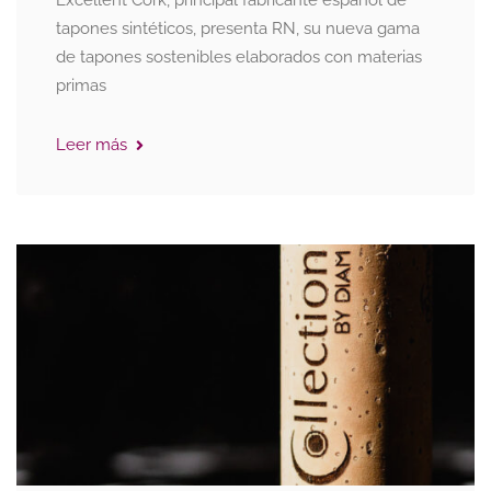
Excellent Cork, principal fabricante español de
tapones sintéticos, presenta RN, su nueva gama
de tapones sostenibles elaborados con materias
primas
Leer más