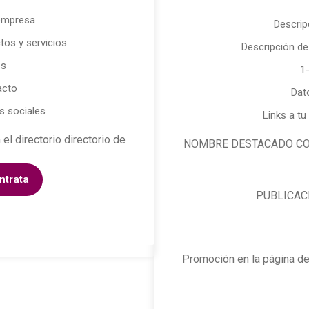
 empresa
Descrip
tos y servicios
Descripción de
es
1
acto
Dat
s sociales
Links a tu
directorio directorio de
NOMBRE DESTACADO CON LI
ntrata
PUBLICACIÓ
Promoción en la página d