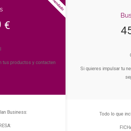
Recomendado
s
Bus
0
€
4
l
n tus productos y contacten
Si quieres impulsar tu n
se
plan Business:
Todo lo que inc
RESA:
FICH