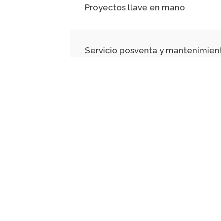
Proyectos llave en mano
Servicio posventa y mantenimien
La Guía de Proveedores de Bodega es una reco
creada por la publicación
La Prensa del Rioja
,
herramienta útil para los profesionales del sec
sus manos un completo directorio de empresas
auxiliar del vino.
Aviso legal