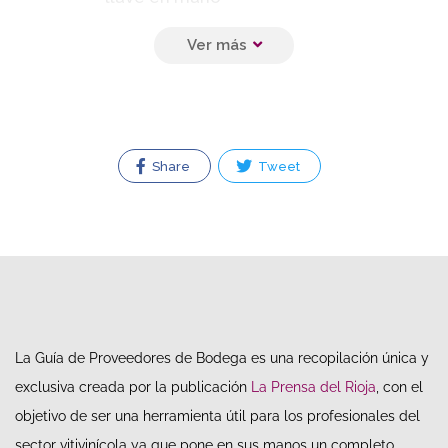
Construcción in situ de
tanques grandes
Servicio de ingeniería,
Share
Tweet
diseño y puesta en
marcha
La Guía de Proveedores de Bodega es una recopilación única y
exclusiva creada por la publicación
La Prensa del Rioja
, con el
objetivo de ser una herramienta útil para los profesionales del
sector vitivinícola ya que pone en sus manos un completo