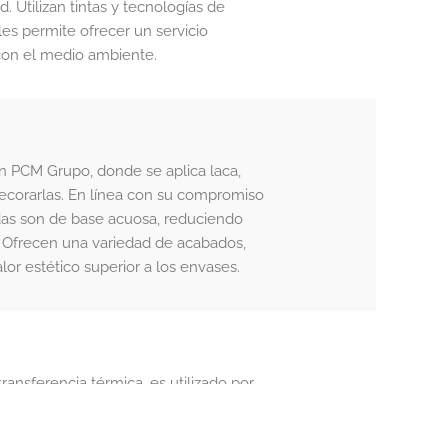
 Utilizan tintas y tecnologías de
les permite ofrecer un servicio
con el medio ambiente.
en PCM Grupo, donde se aplica laca,
 decorarlas. En línea con su compromiso
zadas son de base acuosa, reduciendo
. Ofrecen una variedad de acabados,
lor estético superior a los envases.
ransferencia térmica, es utilizado por
y brillante a los envases. Esta
sión de última tecnología, permite a