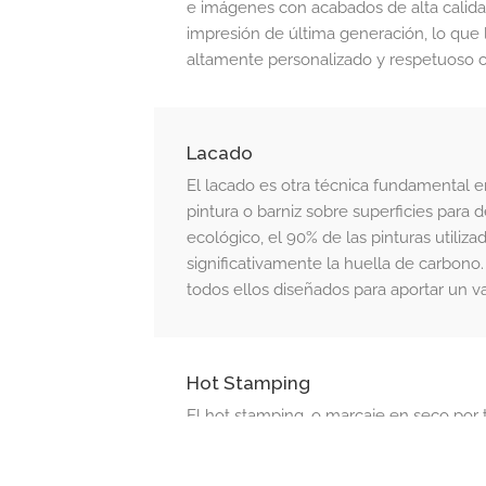
e imágenes con acabados de alta calidad.
impresión de última generación, lo que 
altamente personalizado y respetuoso 
Lacado
El lacado es otra técnica fundamental 
pintura o barniz sobre superficies para
ecológico, el 90% de las pinturas utili
significativamente la huella de carbono
todos ellos diseñados para aportar un va
Hot Stamping
El hot stamping, o marcaje en seco por t
PCM Grupo para dar un acabado premium 
técnica, aplicada con máquinas de impre