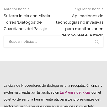
Post
Anterior noticia
Siguiente noticia
navigation
Suterra inicia con Mireia
Aplicaciones de
Torres ‘Diálogos’ de
tecnologías no invasivas
Guardianes del Paisaje
para monitorizar en
tiempo real el estado
hídrico del viñedo
La Guía de Proveedores de Bodega es una recopilación única y
exclusiva creada por la publicación
La Prensa del Rioja
, con el
objetivo de ser una herramienta útil para los profesionales del
sector vitivinícola ya que pone en sus manos un completo